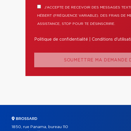
J’ACCEPTE DE RECEVOIR DES MESSAGES TEXT
HÉBERT (FRÉQUENCE VARIABLE). DES FRAIS DE M
ASSISTANCE, STOP POUR TE DÉSINSCRIRE.
Politique de confidentialité
|
Conditions d'utilisat
SOUMETTRE MA DEMANDE D
BROSSARD
1850, rue Panama, bureau 110